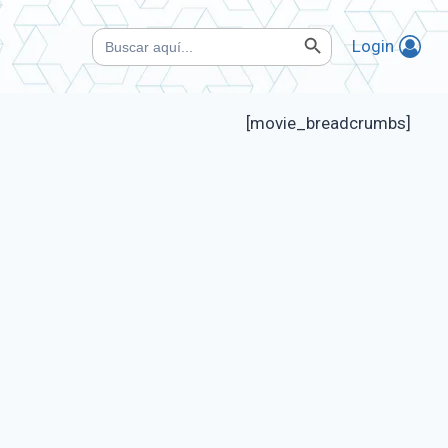
Botón de búsqueda
Buscar:
Login
[movie_breadcrumbs]