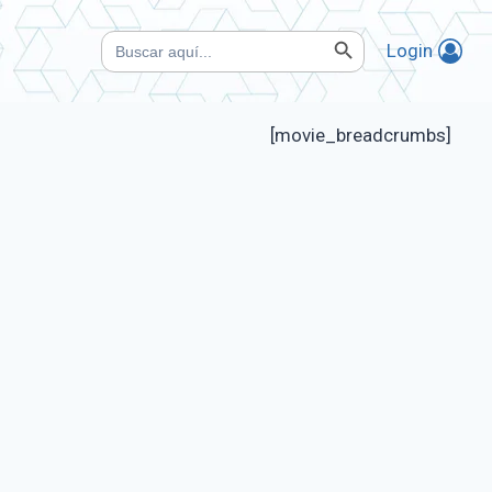
Botón de búsqueda
Buscar:
Login
[movie_breadcrumbs]