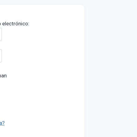
 electrónico:
uman
a?