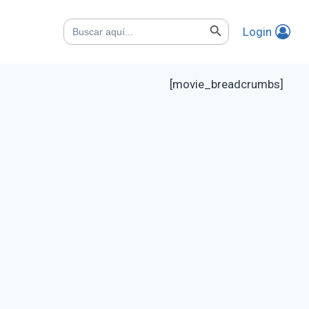
Botón de búsqueda
Buscar:
Login
[movie_breadcrumbs]