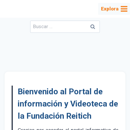
Saltar
Explora
al
contenido
Buscar:
Bienvenido al Portal de
información y Videoteca de
la Fundación Reitich
Gracias por acceder al portal informativo de