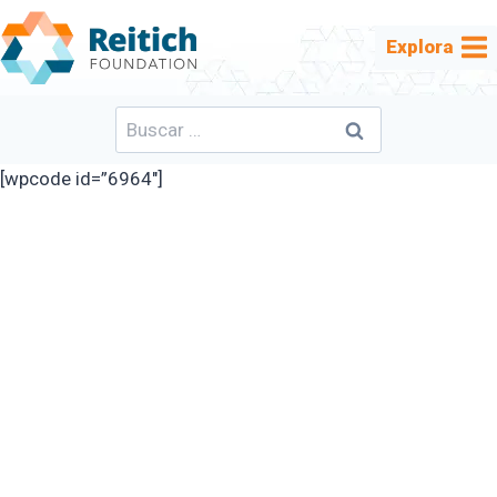
Saltar
al
Explora
contenido
Buscar:
[wpcode id=”6964″]